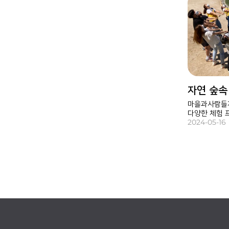
자연 숲속
마을과사람들자
다양한 체험 
재충전하는 시
2024-05-16