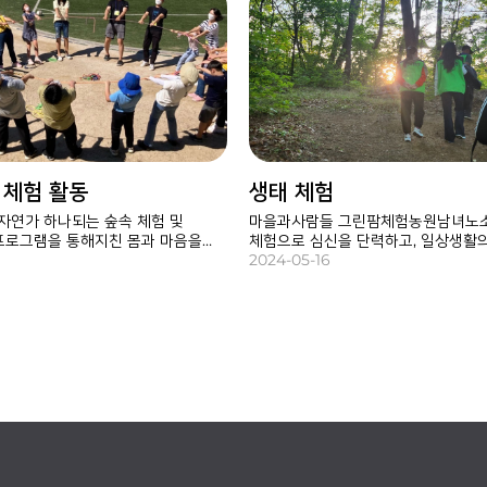
 체험 활동
생태 체험
연가 하나되는 숲속 체험 및
마을과사람들 그린팜체험농원남녀노소
프로그램을 통해지친 몸과 마음을
체험으로 심신을 단력하고, 일상생활
간입니다.
충전할 수 있어요.
2024-05-16