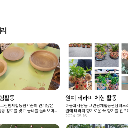
러리
체험활동
원예 테라피 체험 활동
 그린팜체험농원꾸준히 인기많은
마을과사람들 그린팜체험농원남녀노
활동 황토를 빚고 물레를 돌려보며
원예 테라피 향기로운 꽃 향기를 맡으
마음을 차분하게 치유합니다.
다양한 작품을 만들어요.나만의 작은 
2024-05-16
스스로에게 주는 마음의 치유 선물