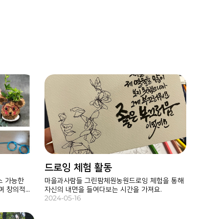
드로잉 체험 활동
소 가능한
마을과사람들 그린팜체원농원드로잉 체험을 통해
며 창의적인
자신의 내면을 들여다보는 시간을 가져요.
정원,
2024-05-16