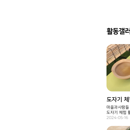
활동갤
도자기 
마을과사람들
도자기 체험 
흙을 만지며 
2024-05-16